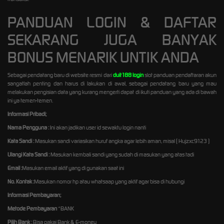
PANDUAN LOGIN & DAFTAR
SEKARANG JUGA BANYAK
BONUS MENARIK UNTIK ANDA
Sebagai pendatang baru di website resmi dari
duit188 login
slot panduan pendaftaran akun
sangatlah penting dan harus di lakukan di awal, sebagai pendatang baru yang mau
melakukan pengisian data yang kurang mengerti dapat di ikuti panduan yang ada di bawah
ini ya temen-temen.
Informasi Pribadi;
Nama Pengguna :
Ini akan jadikan user id sewaktu login nanti
Kata Sandi :
Masukan sandi variasikan huruf angka agar lebih aman, misal ( Hujzxc9123 )
Ulangi Kata Sandi :
Masukan kembali sandi yang sudah di masukan yang atas tadi
Email :
Masukan email aktif yang di gunakan saat ini
No. Kontak :
Masukan nomor hp atau whatsaap yang aktif agar bisa di hubungi
Informasi Pembayaran;
Metode Pembayaran
*BANK
Pilih Bank :
Bisa pakai Bank & E-money