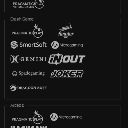
Crash Game
Arcade