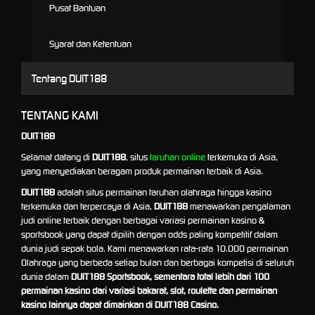
Pusat Bantuan
Syarat dan Ketentuan
Tentang DUIT188
TENTANG KAMI
DUIT188
Selamat datang di
DUIT188
, situs
taruhan online
terkemuka di Asia,
yang menyediakan beragam produk permainan terbaik di Asia.
DUIT188
adalah situs permainan taruhan olahraga hingga kasino
terkemuka dan terpercaya di Asia,
DUIT188
menawarkan pengalaman
judi online terbaik dengan berbagai variasi permainan kasino &
sportsbook yang dapat dipilih dengan odds paling kompetitif dalam
dunia judi sepak bola. Kami menawarkan rata-rata 10.000 permainan
Olahraga yang berbeda setiap bulan dan berbagai kompetisi di seluruh
dunia dalam
DUIT188 Sportsbook, sementara total lebih dari 100
permainan kasino dari variasi bakarat, slot, roulette dan permainan
kasino lainnya dapat dimainkan di
DUIT188
Casino.