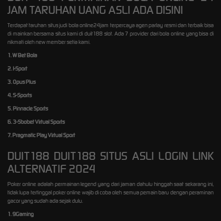
JAM TARUHAN UANG ASLI ADA DISINI
Terdapat taruhan situs judi bola online24jam terpercaya agen parlay resmi dan terbaik bisa
di mainkan bersama situs kami di duit188 slot. Ada 7 provider dari bola online yang bisa di
nikmati oleh new member setia kami.
1. W Bet Bola
2. I-Sport
3. Opus Plus
4. S-Sports
5. Pinnacle Sports
6. 3-Sbobet Virtual Sports
7. Pragmatic Play Virtual Sport
DUIT188 DUIT188 SITUS ASLI LOGIN LINK
ALTERNATIF 2024
Poker online adalah permainan legend yang dari jaman dahulu hinggah saat sekarang ini,
tidak lupa tertinggal poker online wajib di coba oleh semua pemain baru dengan peraminan
gacor yang sudah ada sejak dulu.
1. 9Gaming