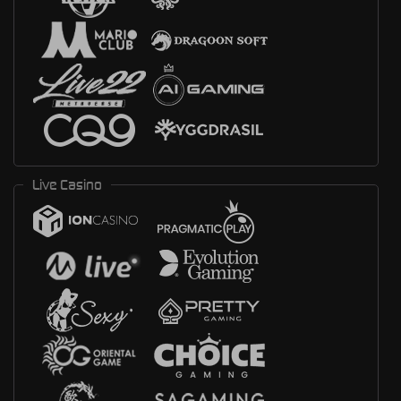
Live Casino