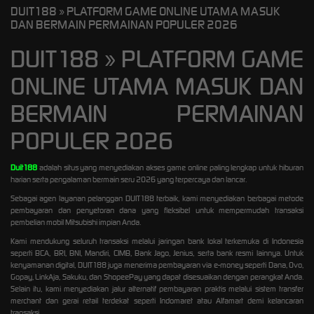
DUIT188 » PLATFORM GAME ONLINE UTAMA MASUK
DAN BERMAIN PERMAINAN POPULER 2026
DUIT188 » PLATFORM GAME
ONLINE UTAMA MASUK DAN
BERMAIN PERMAINAN
POPULER 2026
Duit188
adalah situs yang menyediakan akses game online paling lengkap untuk hiburan
harian serta pengalaman bermain seru 2026 yang terpercaya dan lancar.
Sebagai agen layanan pelanggan DUIT188 terbaik, kami menyediakan berbagai metode
pembayaran dan penyetoran dana yang fleksibel untuk mempermudah transaksi
pembelian mobil Mitsubishi impian Anda.
Kami mendukung seluruh transaksi melalui jaringan bank lokal terkemuka di Indonesia
seperti BCA, BRI, BNI, Mandiri, CIMB, Bank Jago, Jenius, serta bank resmi lainnya. Untuk
kenyamanan digital, DUIT188 juga menerima pembayaran via e-money seperti Dana, Ovo,
Gopay, LinkAja, Sakuku, dan ShopeePay yang dapat disesuaikan dengan perangkat Anda.
Selain itu, kami menyediakan jalur alternatif pembayaran praktis melalui sistem transfer
merchant dan gerai retail terdekat seperti Indomaret atau Alfamart demi kelancaran
transaksi.