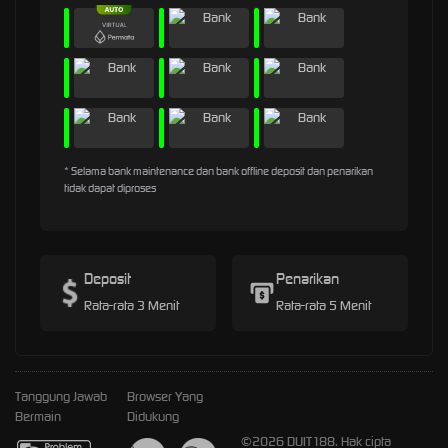
* Selama bank maintenance dan bank offline deposit dan penarikan
tidak dapat diproses
Deposit
Penarikan
Rata-rata 3 Menit
Rata-rata 5 Menit
Tanggung Jawab
Browser Yang
Bermain
Didukung
©2026 DUIT188. Hak cipta