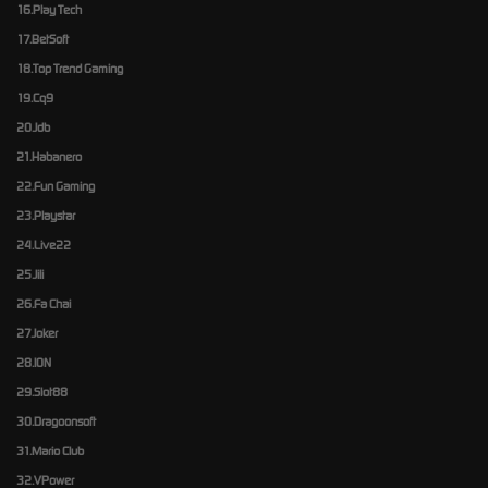
16.Play Tech
17.BetSoft
18.Top Trend Gaming
19.Cq9
20.Jdb
21.Habanero
22.Fun Gaming
23.Playstar
24.Live22
25.Jili
26.Fa Chai
27.Joker
28.ION
29.Slot88
30.Dragoonsoft
31.Mario Club
32.VPower