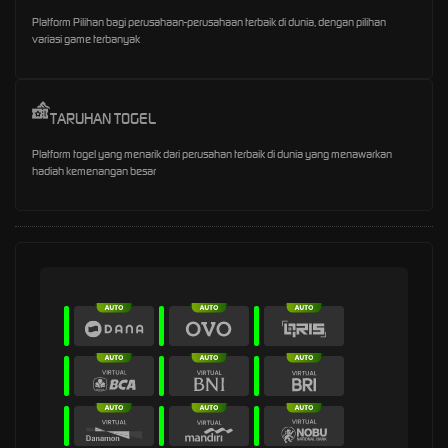
Platform Pilihan bagi perusahaan-perusahaan terbaik di dunia, dengan pilihan
variasi game terbanyak
TARUHAN TOGEL
Platform togel yang menarik dari perusahan terbaik di dunia yang menawarkan
hadiah kemenangan besar