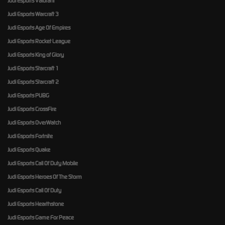
Judi Esports Valorant
Judi Esports Warcraft 3
Judi Esports Age Of Empires
Judi Esports Rocket League
Judi Esports King of Glory
Judi Esports Starcraft 1
Judi Esports Starcraft 2
Judi Esports PUBG
Judi Esports CrossFire
Judi Esports OverWatch
Judi Esports Fortnite
Judi Esports Quake
Judi Esports Call Of Duty Mobile
Judi Esports Heroes Of The Storm
Judi Esports Call Of Duty
Judi Esports Hearthstone
Judi Esports Game For Peace