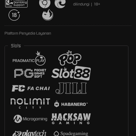
dilindungi | 18+
Platform Penyedia Layanan
Slots