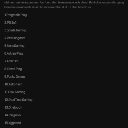
oleh semua kalangan member baru dan lama semua ada disini. Berikut jenis provider yang
bisa di mainkan oleh setiap bo new member duit188 bet bawah ini;
1.Pragmatic Play
2.PG Soft
3.Spade Gaming
4.Reel Kingdom
5.MicroGaming
6.AdvantPlay
7.Amb Slot
8.Crowd Play
9.Funky Games
10.Astro Tech
11.Flow Gaming
12.Real Time Gaming
13.Onetouch
14.Play'nGo
15.Yggdrasil