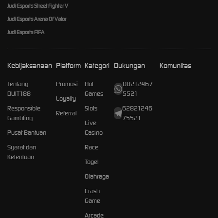
Judi Esports Street Fighter V
Judi Esports Arena Of Valor
Judi Esports FIFA
Kebijaksanaan
Platform
Kategori
Dukungan
Komunitas
Tentang
Promosi
Hot
08212467
DUIT188
Games
5521
Loyalty
Responsible
Slots
62821246
Referral
Gambling
75521
Live
Pusat Bantuan
Casino
Syarat dan
Race
Ketentuan
Togel
Olahraga
Crash
Game
Arcade