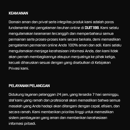
KEAMANAN
Domain aman dan privat serta integritas produk kami adalah poros
fundamental dari pengalaman taruhan online di
DUIT188
. Kami selalu
mengutamakan keamanan tercanggih dan memperbaharui semua
permainan serta proses-proses kami secara berkala, demi memastikan
pengalaman permainan online Anda 100% aman dan adil. Kami selalu
mengutamakan menjaga kerahasiaan informasi Anda, dan kami tidak
akan pernah membagikannya ataupun menjualnya ke pihak ketiga,
kecuali diharuskan sesuai dengan yang disebutkan di Kebijakan
Privasi kami.
PELAYANAN PELANGGAN
Didukung layanan pelanggan 24 jam, yang tersedia 7 hari seminggu,
staf kami yang ramah dan profesional akan memastikan bahwa semua
masalah yang Anda hadapi akan ditangani dengan cepat, efisien, dan
secara ramah. Kami memberikan prioritas tinggi untuk memastikan
sistem pembayaran yang aman dan memberikan kerahasiaan
informasi pribadi.