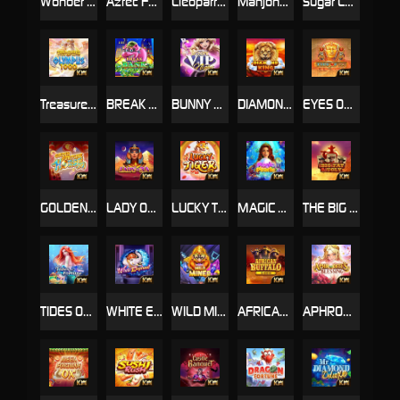
Wonder Ace
Aztec Fortune
Cleopatra's Fortune Ways
Mahjong Dragon Ways
Sugar Candy Bonanza
Treasures of Olympus 1000
BREAK THE BANK
BUNNY VIP NIGHT
DIAMOND KING
EYES OF RA
GOLDEN FORTUNE HORSE
LADY OF RA
LUCKY TIGER
MAGIC PEARLS
THE BIG THE FAT THE UGLY
TIDES OF FORTUNE
WHITE ELEPHANT
WILD MINER
AFRICAN BUFFALO 5000
APHRODITE’S BLESSING