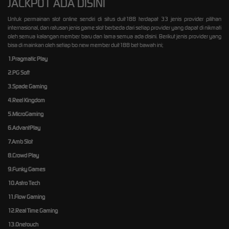
JACKPOT ADA DISINI
Untuk permainan slot online sendiri di situs duit188 terdapat 33 jenis provider pilihan
internasional, dan ratusan jenis game slot berbeda dari setiap provider yang dapat di nikmati
oleh semua kalangan member baru dan lama semua ada disini. Berikut jenis provider yang
bisa di mainkan oleh setiap bo new member duit188 bet bawah ini;
1.Pragmatic Play
2.PG Soft
3.Spade Gaming
4.Reel Kingdom
5.MicroGaming
6.AdvantPlay
7.Amb Slot
8.Crowd Play
9.Funky Games
10.Astro Tech
11.Flow Gaming
12.Real Time Gaming
13.Onetouch