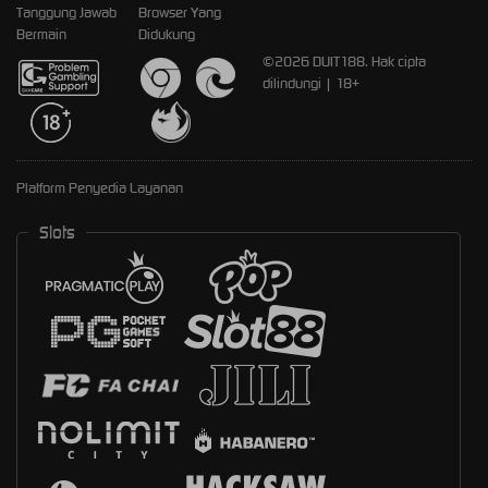
Tanggung Jawab
Browser Yang
Bermain
Didukung
©2026 DUIT188. Hak cipta
dilindungi | 18+
Platform Penyedia Layanan
Slots