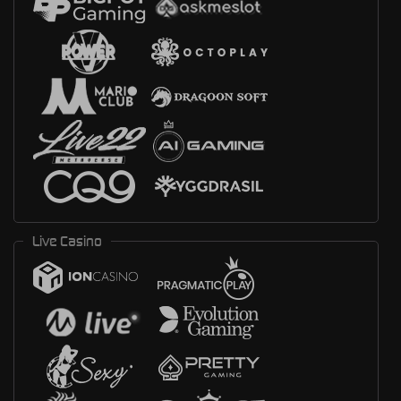
Live Casino