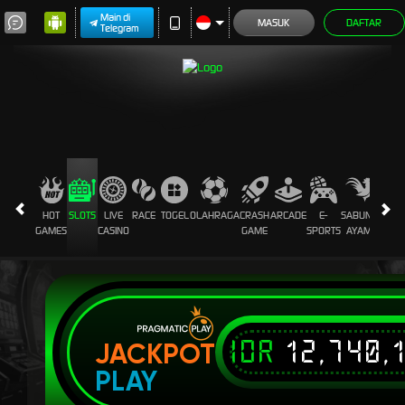
Main di
MASUK
DAFTAR
Telegram
HOT
SLOTS
LIVE
RACE
TOGEL
OLAHRAGA
CRASH
ARCADE
E-
SABUNG
PROM
GAMES
CASINO
GAME
SPORTS
AYAM
IDR
12,740,
JACKPOT
PLAY