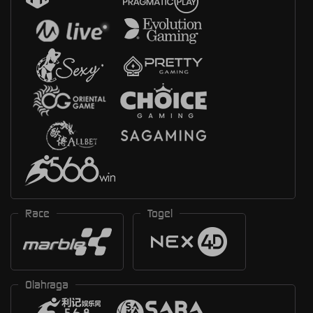
Race
Togel
Olahraga