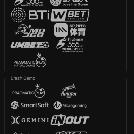
Crash Game