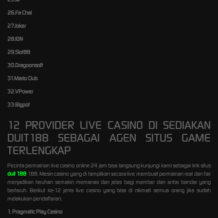
26.Fa Chai
27.Joker
28.ION
29.Slot88
30.Dragoonsoft
31.Mario Club
32.VPower
33.Bigpot
12 PROVIDER LIVE CASINO DI SEDIAKAN
DUIT188 SEBAGAI AGEN SITUS GAME
TERLENGKAP
Pecinta permainan live casino online 24 jam bisa langsung kunjungi kami sebagai link situs
duit 188
188. Mesin casino yang di tampilkan secara live membuat permainan real dan fair
menjadikan taruhan semakin memanas dan jelas bagi member dan antar bandar yang
bertaruh. Berikut ke-12 jenis live casino yang bisa di nikmati semua orang jika sudah
melakukan pendaftaran;
1. Pragmatic Play Casino