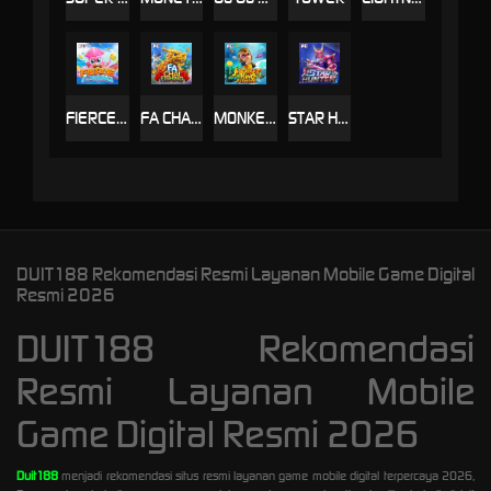
FIERCE FISHING
FA CHAI FISHING
MONKEY KING FISHING
STAR HUNTER
DUIT188 Rekomendasi Resmi Layanan Mobile Game Digital
Resmi 2026
DUIT188 Rekomendasi
Resmi Layanan Mobile
Game Digital Resmi 2026
Duit188
menjadi rekomendasi situs resmi layanan game mobile digital terpercaya 2026,