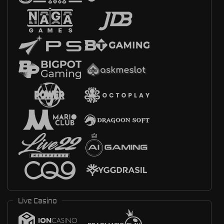
Live Casino