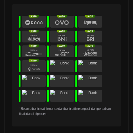
* Selama bank maintenance dan bank offline deposit dan penarikan
tidak dapat diproses