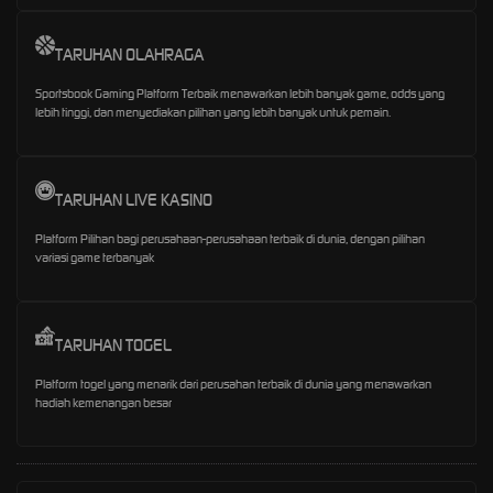
TARUHAN OLAHRAGA
Sportsbook Gaming Platform Terbaik menawarkan lebih banyak game, odds yang
lebih tinggi, dan menyediakan pilihan yang lebih banyak untuk pemain.
TARUHAN LIVE KASINO
Platform Pilihan bagi perusahaan-perusahaan terbaik di dunia, dengan pilihan
variasi game terbanyak
TARUHAN TOGEL
Platform togel yang menarik dari perusahan terbaik di dunia yang menawarkan
hadiah kemenangan besar