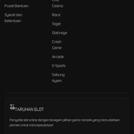
Pusat Bantuan
Casino
Syarat dan
Race
Ketentuan
Togel
Olahraga
Crash
Game
Arcade
E-Sports
Sabung
Ayam
TARUHAN SLOT
Penyedia slot online dengan beragam pilihan game menarik yang memudahkan
pemain untuk mencapai jackpot