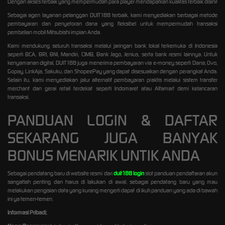
Dengan akses terbaik yang mempermudah para player mendapatkan kualitas terbaik disini!
Sebagai agen layanan pelanggan DUIT188 terbaik, kami menyediakan berbagai metode
pembayaran dan penyetoran dana yang fleksibel untuk mempermudah transaksi
pembelian mobil Mitsubishi impian Anda.
Kami mendukung seluruh transaksi melalui jaringan bank lokal terkemuka di Indonesia
seperti BCA, BRI, BNI, Mandiri, CIMB, Bank Jago, Jenius, serta bank resmi lainnya. Untuk
kenyamanan digital, DUIT188 juga menerima pembayaran via e-money seperti Dana, Ovo,
Gopay, LinkAja, Sakuku, dan ShopeePay yang dapat disesuaikan dengan perangkat Anda.
Selain itu, kami menyediakan jalur alternatif pembayaran praktis melalui sistem transfer
merchant dan gerai retail terdekat seperti Indomaret atau Alfamart demi kelancaran
transaksi.
PANDUAN LOGIN & DAFTAR
SEKARANG JUGA BANYAK
BONUS MENARIK UNTIK ANDA
Sebagai pendatang baru di website resmi dari
duit188 login
slot panduan pendaftaran akun
sangatlah penting dan harus di lakukan di awal, sebagai pendatang baru yang mau
melakukan pengisian data yang kurang mengerti dapat di ikuti panduan yang ada di bawah
ini ya temen-temen.
Informasi Pribadi;