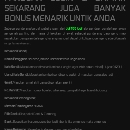
SEKARANG JUGA BANYAK
BONUS MENARIK UNTIK ANDA
Sebagai pendatang baru di website resmi dari
duit188 login
slot panduan pendaftaran akun
sangatlah penting dan harus di lakukan di awal, sebagai pendatang baru yang mau
melakukan pengisian data yang kurang mengerti dapat di ikuti panduan yang ada di bawah
ini ya temen-temen.
Informasi Pribadi;
Nama Pengguna :
Ini akan jadikan user id sewaktu login nanti
Kata Sandi :
Masukan sandi variasikan huruf angka agar lebih aman, misal ( Hujzxc9123 )
Ulangi Kata Sandi :
Masukan kembali sandi yang sudah di masukan yang atas tadi
Email :
Masukan email aktif yang di gunakan saat ini
No. Kontak :
Masukan nomor hp atau whatsaap yang aktif agar bisa di hubungi
Informasi Pembayaran;
Metode Pembayaran
*BANK
Pilih Bank :
Bisa pakai Bank & E-money
Bank :
Sesuaikan jika pengguna bank pilih bank, jika e-money maka e-money
Nama Rekening :
Nama bank atau e-money yang terdaftar