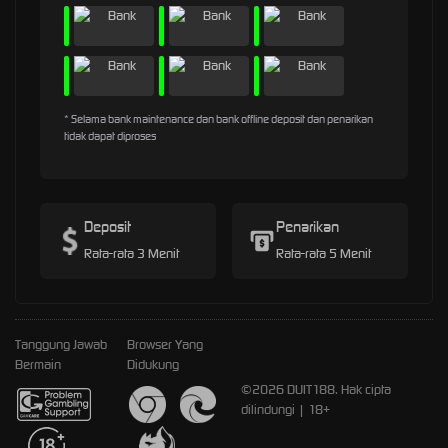
* Selama bank maintenance dan bank offline deposit dan penarikan
tidak dapat diproses
Deposit
Penarikan
Rata-rata 3 Menit
Rata-rata 5 Menit
Tanggung Jawab
Browser Yang
Bermain
Didukung
©2026 DUIT188. Hak cipta
dilindungi | 18+