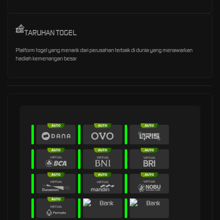
TARUHAN TOGEL
Platform togel yang menarik dari perusahan terbaik di dunia yang menawarkan
hadiah kemenangan besar