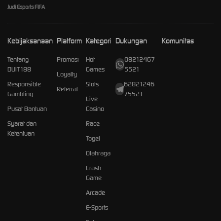
Judi Esports FIFA
Kebijaksanaan
Platform
Kategori
Dukungan
Komunitas
Tentang
Promosi
Hot
08212467
DUIT188
Games
5521
Loyalty
Responsible
Slots
62821246
Referral
Gambling
75521
Live
Pusat Bantuan
Casino
Syarat dan
Race
Ketentuan
Togel
Olahraga
Crash
Game
Arcade
E-Sports