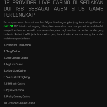
12 PROVIDER LIVE CASINO DI SEDIAKAN
DUIT188 SEBAGAI AGEN SITUS GAME
TERLENGKAP
Pecinta permainan live casino online 24 jam bisa langsung kunjungi kami sebagai link situs
duit 188
188. Mesin casino yang di tampilkan secara live membuat permainan real dan fair
menjadikan taruhan semakin memanas dan jelas bagi member dan antar bandar yang
bertaruh. Berikut ke-12 jenis live casino yang bisa di nikmati semua orang jika sudah
melakukan pendaftaran;
1. Pragmatic Play Casino
2. Sexy Casino
3. Asia Gaming Casino
4. Mg Live Casino
5. Allbet Live Casino
6. Svenus Cock Fighting
7. S568 Win Casino
8. Pgs Live Casino
9. Pretty Gaming Casino
10. Evolution Gaming Casino