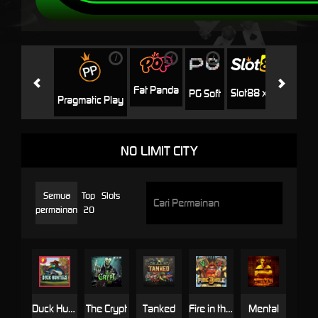
i
i
i
i
i
Facha
Fat Panda
Slot88 x PP
PG Soft
Pragmatic Play
NO LIMIT CITY
Semua
Top
Slots
permainan
20
Duck Hunters
The Crypt
Tanked
Fire in the Hole 3
Mental