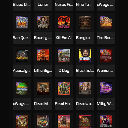
Blood Diamond
Loner
Nexus Fire In The Hole xBomb
Nine To Five
xWays Hoarder 2
San Quentin xWays
Bounty Hunters xNudge®
Kill Em All
Bangkok Hilton
The Border
Apocalypse Super xNudge
Little Bighorn
D Day
Stockholm Syndrome
Warrior Graveyard xNudge
xWays Hoarder xSplit
Dead Men Walking
Pearl Harbor
Deadwood xNudge
Milky Ways