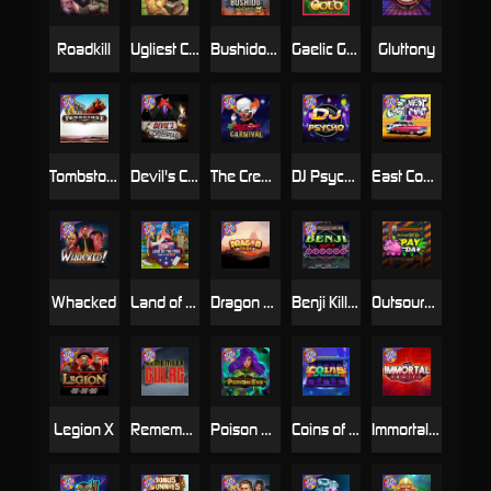
Roadkill
Ugliest Catch
Bushido Way xNudge
Gaelic Gold
Gluttony
Tombstone
Devil's Crossroad
The Creepy Carnival
DJ Psycho
East Coast Vs West Coast
Whacked
Land of the Free
Dragon Tribe
Benji Killed in Vegas
Outsourced: Payday
Legion X
Remember Gulag
Poison Eve
Coins of Fortune
Immortal Fruits