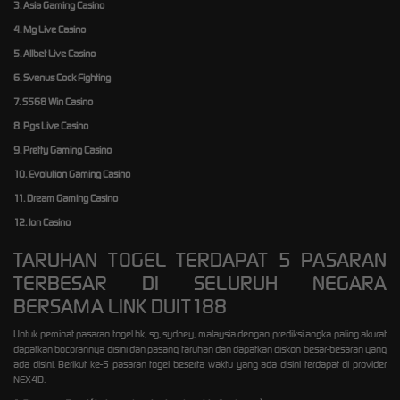
3. Asia Gaming Casino
4. Mg Live Casino
5. Allbet Live Casino
6. Svenus Cock Fighting
7. S568 Win Casino
8. Pgs Live Casino
9. Pretty Gaming Casino
10. Evolution Gaming Casino
11. Dream Gaming Casino
12. Ion Casino
TARUHAN TOGEL TERDAPAT 5 PASARAN
TERBESAR DI SELURUH NEGARA
BERSAMA LINK DUIT188
Untuk peminat pasaran togel hk, sg, sydney, malaysia dengan prediksi angka paling akurat
dapatkan bocorannya disini dan pasang taruhan dan dapatkan diskon besar-besaran yang
ada disini. Berikut ke-5 pasaran togel beserta waktu yang ada disini terdapat di provider
NEX4D.