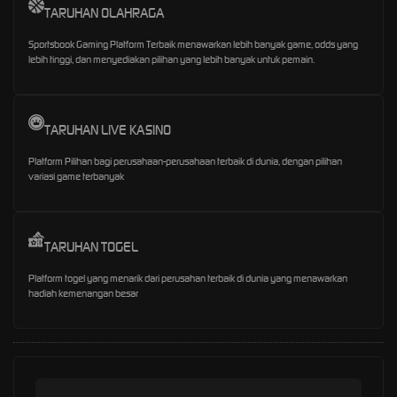
TARUHAN OLAHRAGA
Sportsbook Gaming Platform Terbaik menawarkan lebih banyak game, odds yang
lebih tinggi, dan menyediakan pilihan yang lebih banyak untuk pemain.
TARUHAN LIVE KASINO
Platform Pilihan bagi perusahaan-perusahaan terbaik di dunia, dengan pilihan
variasi game terbanyak
TARUHAN TOGEL
Platform togel yang menarik dari perusahan terbaik di dunia yang menawarkan
hadiah kemenangan besar