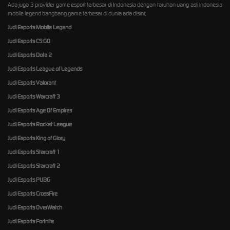
Ada juga 3 provider game esport terbesar di Indonesia dengan taruhan uang asli Indonesia
mobile legend bangbang game terbesar di dunia ada disini;
Judi Esports Mobile Legend
Judi Esports CS:GO
Judi Esports Dota 2
Judi Esports League of Legends
Judi Esports Valorant
Judi Esports Warcraft 3
Judi Esports Age Of Empires
Judi Esports Rocket League
Judi Esports King of Glory
Judi Esports Starcraft 1
Judi Esports Starcraft 2
Judi Esports PUBG
Judi Esports CrossFire
Judi Esports OverWatch
Judi Esports Fortnite