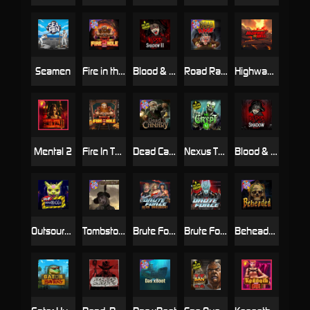
Seamen
Fire in the Hole 2
Blood & Shadow 2
Road Rage
Highway to Hell
Mental 2
Fire In The Hole xBomb
Dead Canary
Nexus The Crypt
Blood & Shadow
Outsourced
Tombstone RIP
Brute Force: Alien Onslaught
Brute Force
Beheaded