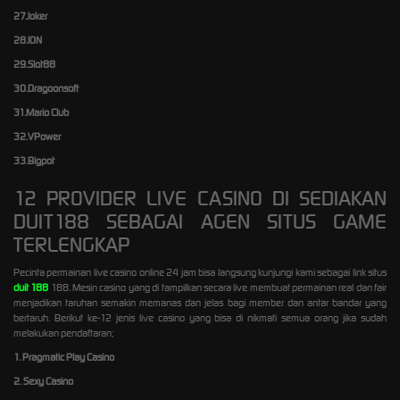
27.Joker
28.ION
29.Slot88
30.Dragoonsoft
31.Mario Club
32.VPower
33.Bigpot
12 PROVIDER LIVE CASINO DI SEDIAKAN
DUIT188 SEBAGAI AGEN SITUS GAME
TERLENGKAP
Pecinta permainan live casino online 24 jam bisa langsung kunjungi kami sebagai link situs
duit 188
188. Mesin casino yang di tampilkan secara live membuat permainan real dan fair
menjadikan taruhan semakin memanas dan jelas bagi member dan antar bandar yang
bertaruh. Berikut ke-12 jenis live casino yang bisa di nikmati semua orang jika sudah
melakukan pendaftaran;
1. Pragmatic Play Casino
2. Sexy Casino