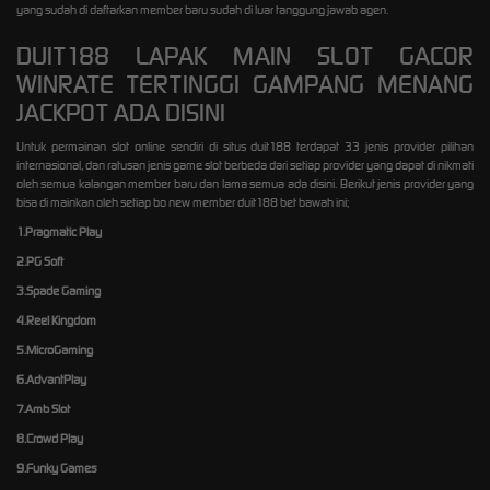
yang sudah di daftarkan member baru sudah di luar tanggung jawab agen.
DUIT188 LAPAK MAIN SLOT GACOR
WINRATE TERTINGGI GAMPANG MENANG
JACKPOT ADA DISINI
Untuk permainan slot online sendiri di situs duit188 terdapat 33 jenis provider pilihan
internasional, dan ratusan jenis game slot berbeda dari setiap provider yang dapat di nikmati
oleh semua kalangan member baru dan lama semua ada disini. Berikut jenis provider yang
bisa di mainkan oleh setiap bo new member duit188 bet bawah ini;
1.Pragmatic Play
2.PG Soft
3.Spade Gaming
4.Reel Kingdom
5.MicroGaming
6.AdvantPlay
7.Amb Slot
8.Crowd Play
9.Funky Games