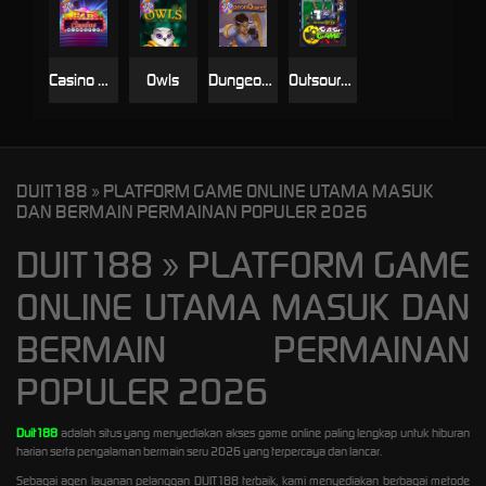
Casino Win Spin
Owls
Dungeon Quest
Outsourced: Slash Game
DUIT188 » PLATFORM GAME ONLINE UTAMA MASUK
DAN BERMAIN PERMAINAN POPULER 2026
DUIT188 » PLATFORM GAME
ONLINE UTAMA MASUK DAN
BERMAIN PERMAINAN
POPULER 2026
Duit188
adalah situs yang menyediakan akses game online paling lengkap untuk hiburan
harian serta pengalaman bermain seru 2026 yang terpercaya dan lancar.
Sebagai agen layanan pelanggan DUIT188 terbaik, kami menyediakan berbagai metode