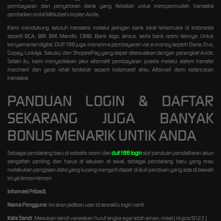
pembayaran dan penyetoran dana yang fleksibel untuk mempermudah transaksi
pembelian mobil Mitsubishi impian Anda.
Kami mendukung seluruh transaksi melalui jaringan bank lokal terkemuka di Indonesia
seperti BCA, BRI, BNI, Mandiri, CIMB, Bank Jago, Jenius, serta bank resmi lainnya. Untuk
kenyamanan digital, DUIT188 juga menerima pembayaran via e-money seperti Dana, Ovo,
Gopay, LinkAja, Sakuku, dan ShopeePay yang dapat disesuaikan dengan perangkat Anda.
Selain itu, kami menyediakan jalur alternatif pembayaran praktis melalui sistem transfer
merchant dan gerai retail terdekat seperti Indomaret atau Alfamart demi kelancaran
transaksi.
PANDUAN LOGIN & DAFTAR
SEKARANG JUGA BANYAK
BONUS MENARIK UNTIK ANDA
Sebagai pendatang baru di website resmi dari
duit188 login
slot panduan pendaftaran akun
sangatlah penting dan harus di lakukan di awal, sebagai pendatang baru yang mau
melakukan pengisian data yang kurang mengerti dapat di ikuti panduan yang ada di bawah
ini ya temen-temen.
Informasi Pribadi;
Nama Pengguna :
Ini akan jadikan user id sewaktu login nanti
Kata Sandi :
Masukan sandi variasikan huruf angka agar lebih aman, misal ( Hujzxc9123 )