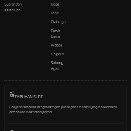
Syarat dan
Race
Ketentuan
Togel
Olahraga
Crash
Game
Arcade
E-Sports
Sabung
Ayam
TARUHAN SLOT
Penyedia slot online dengan beragam pilihan game menarik yang memudahkan
pemain untuk mencapai jackpot