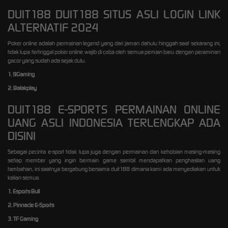
DUIT188 DUIT188 SITUS ASLI LOGIN LINK
ALTERNATIF 2024
Poker online adalah permainan legend yang dari jaman dahulu hinggah saat sekarang ini,
tidak lupa tertinggal poker online wajib di coba oleh semua pemain baru dengan peraminan
gacor yang sudah ada sejak dulu.
1. 9Gaming
2. Balakplay
DUIT188 E-SPORTS PERMAINAN ONLINE
UANG ASLI INDONESIA TERLENGKAP ADA
DISINI
Sebagai pecinta e-sport tidak lupa juga dengan permainan dan kehobian masing-masing
setiap member yang ingin bermain game sambil mendapatkan penghasilan uang
tambahan, ini saatnya bergabung bersama duit188 dimana kami ada menyediakan untuk
kalian semua.
1. Esports Bull
2. Pinnacle E-Sports
3. TF Gaming