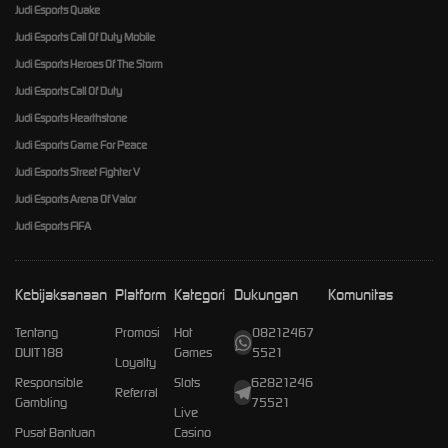
Judi Esports Quake
Judi Esports Call Of Duty Mobile
Judi Esports Heroes Of The Storm
Judi Esports Call Of Duty
Judi Esports Hearthstone
Judi Esports Game For Peace
Judi Esports Street Fighter V
Judi Esports Arena Of Valor
Judi Esports FIFA
Kebijaksanaan
Platform
Kategori
Dukungan
Komunitas
Tentang
Promosi
Hot
08212467
DUIT188
Games
5521
Loyalty
Responsible
Slots
62821246
Referral
Gambling
75521
Live
Pusat Bantuan
Casino