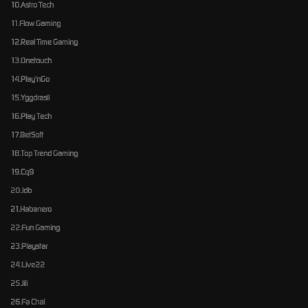
10.Astro Tech
11.Flow Gaming
12.Real Time Gaming
13.Onetouch
14.Play'nGo
15.Yggdrasil
16.Play Tech
17.BetSoft
18.Top Trend Gaming
19.Cq9
20.Jdb
21.Habanero
22.Fun Gaming
23.Playstar
24.Live22
25.Jili
26.Fa Chai