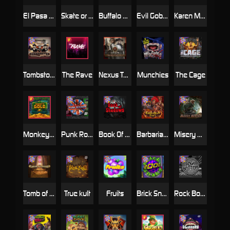
El Pasa Gunfight xNudge
Skate or Die
Buffalo Hunter
Evil Goblins xBomb
Karen Maneater
Tombstone No Mercy
The Rave
Nexus Tombstone RIP
Munchies
The Cage
Monkey's Gold xPays
Punk Rocker
Book Of Shadows
Barbarian Fury
Misery Mining
Tomb of Akhenaten
True kult
Fruits
Brick Snake 2000
Rock Bottom