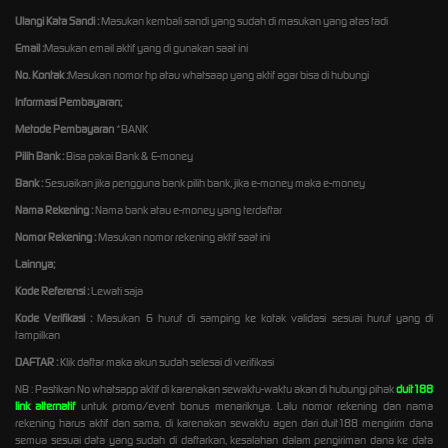
Ulangi Kata Sandi :
Masukan kembali sandi yang sudah di masukan yang atas tadi
Email :
Masukan email aktif yang di gunakan saat ini
No. Kontak :
Masukan nomor hp atau whatsaap yang aktif agar bisa di hubungi
Informasi Pembayaran;
Metode Pembayaran
*BANK
Pilih Bank :
Bisa pakai Bank & E-money
Bank :
Sesuaikan jika pengguna bank pilih bank, jika e-money maka e-money
Nama Rekening :
Nama bank atau e-money yang terdaftar
Nomor Rekening :
Masukan nomor rekening aktif saat ini
Lainnya;
Kode Referensi :
Lewati saja
Kode Verifikasi :
Masukan 6 huruf di samping ke kotak validasi sesuai huruf yang di
tampilkan
DAFTAR :
Klik daftar maka akun sudah selesai di verifikasi
NB : Pastikan No whatsapp aktif di karenakan sewaktu-waktu akan di hubungi pihak
duit188
link alternatif
untuk promo/event bonus menariknya. Lalu nomor rekening dan nama
rekening harus aktif dan sama, di karenakan sewaktu agen dari duit188 mengirim dana
semua sesuai data yang sudah di daftarkan, kesalahan dalam pengiriman dana ke data