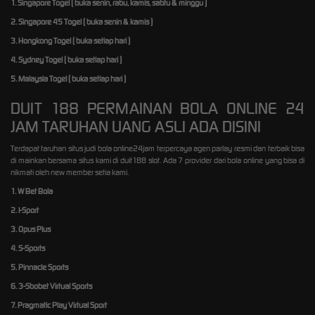
1. Singapore Togel ( buka senin, rabu, kamis, sabtu & minggu )
2. Singapore 45 Togel ( buka senin & kamis )
3. Hongkong Togel ( buka setiap hari )
4. Sydney Togel ( buka setiap hari )
5. Malaysia Togel ( buka setiap hari )
DUIT 188 PERMAINAN BOLA ONLINE 24
JAM TARUHAN UANG ASLI ADA DISINI
Terdapat taruhan situs judi bola online24jam terpercaya agen parlay resmi dan terbaik bisa
di mainkan bersama situs kami di duit188 slot. Ada 7 provider dari bola online yang bisa di
nikmati oleh new member setia kami.
1. W Bet Bola
2. I-Sport
3. Opus Plus
4. S-Sports
5. Pinnacle Sports
6. 3-Sbobet Virtual Sports
7. Pragmatic Play Virtual Sport