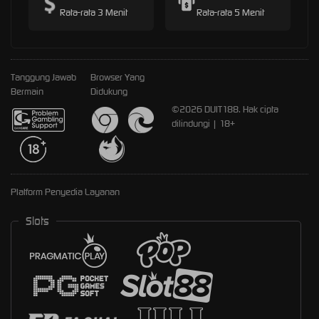
Rata-rata 3 Menit
Rata-rata 5 Menit
Tanggung Jawab
Browser Yang
Bermain
Didukung
©2026 DUIT188. Hak cipta
dilindungi | 18+
Platform Penyedia Layanan
Slots