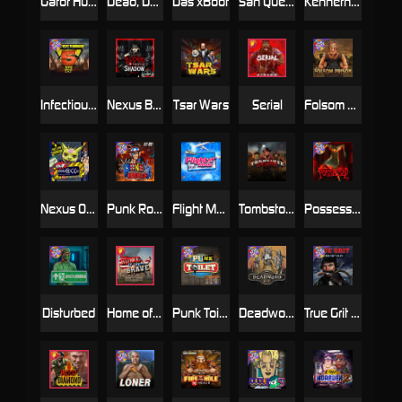
Gator Hunters
Dead, Dead, or Deader
Das xBoot
San Quentin 2: Death Row
Kenneth Must Die
Infectious 5 xWays
Nexus Blood & Shadow
Tsar Wars
Serial
Folsom Prison
Nexus Outsourced
Punk Rocker 2
Flight Mode
Tombstone Slaughter
Possessed
Disturbed
Home of the Brave
Punk Toilet
Deadwood R.I.P
True Grit Redemption