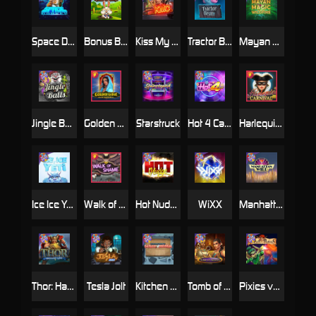
Space Donkey
Bonus Bunnies
Kiss My Chainsaw
Tractor Beam
Mayan Magic Wildfire
Jingle Balls
Golden Genie And The Walking Wilds
Starstruck
Hot 4 Cash
Harlequin Carnival
Ice Ice Yeti
Walk of Shame
Hot Nudge
WiXX
Manhattan Goes Wild
Thor: Hammer Time
Tesla Jolt
Kitchen Drama: Sushi Mania
Tomb of Nefertiti
Pixies vs Pirates