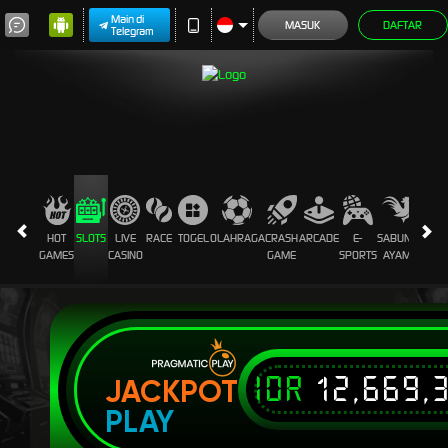
Main di
MASUK
DAFTAR
Telegram
HOT
SLOTS
LIVE
RACE
TOGEL
OLAHRAGA
CRASH
ARCADE
E-
SABUNG
PROM
GAMES
CASINO
GAME
SPORTS
AYAM
IDR
12,669,
JACKPOT
PLAY