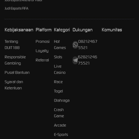
Judi Esports Arena Of Valor
Judi Esports FIFA
Kebijaksanaan
Platform
Kategori
Dukungan
Komunitas
Tentang
Promosi
Hot
08212467
DUIT188
Games
5521
Loyalty
Responsible
Slots
62821246
Referral
Gambling
75521
Live
Pusat Bantuan
Casino
Syarat dan
Race
Ketentuan
Togel
Olahraga
Crash
Game
Arcade
E-Sports