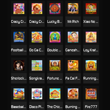
Crazy Crazy 3
Crazy Crazy 2
Lucky Bats
Mr.Rich
Xiao Ne Zha
Football Boots
Oo Ga Cha Ka
Double Fly
Ganesha Jr.
Loy Krathong
Sherlock Holmes
Songkran Festival
Fortune Spirits
Fa Cai Fu Wa
Running Animals
Baseball Fever
Disco Piggy
The Chicken House
Burning Xi-You
Fire777