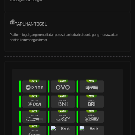
variasi game terbanyak
TARUHAN TOGEL
Platform togel yang menarik dari perusahan terbaik di dunia yang menawarkan
hadiah kemenangan besar