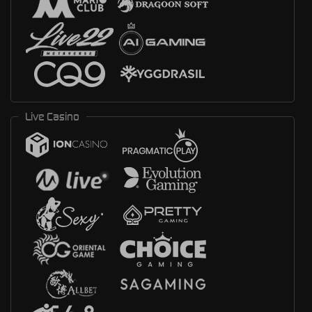
Live Casino