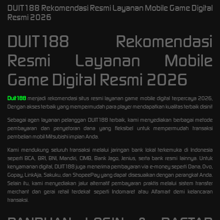
DUIT188 Rekomendasi Resmi Layanan Mobile Game Digital
Resmi 2026
DUIT188 Rekomendasi
Resmi Layanan Mobile
Game Digital Resmi 2026
Duit188
menjadi rekomendasi situs resmi layanan game mobile digital terpercaya 2026,
Dengan akses terbaik yang mempermudah para player mendapatkan kualitas terbaik disini!
Sebagai agen layanan pelanggan DUIT188 terbaik, kami menyediakan berbagai metode
pembayaran dan penyetoran dana yang fleksibel untuk mempermudah transaksi
pembelian mobil Mitsubishi impian Anda.
Kami mendukung seluruh transaksi melalui jaringan bank lokal terkemuka di Indonesia
seperti BCA, BRI, BNI, Mandiri, CIMB, Bank Jago, Jenius, serta bank resmi lainnya. Untuk
kenyamanan digital, DUIT188 juga menerima pembayaran via e-money seperti Dana, Ovo,
Gopay, LinkAja, Sakuku, dan ShopeePay yang dapat disesuaikan dengan perangkat Anda.
Selain itu, kami menyediakan jalur alternatif pembayaran praktis melalui sistem transfer
merchant dan gerai retail terdekat seperti Indomaret atau Alfamart demi kelancaran
transaksi.