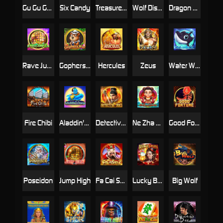
Gu Gu Gu 3
Six Candy
Treasure Bowl
Wolf Disco
Dragon Heart
Rave Jump 2
Gophers War
Hercules
Zeus
Water World
Fire Chibi
Aladdin's lamp
Detective Dee 2
Ne Zha Advent
Good Fortune
Poseidon
Jump High
Fa Cai Shen2
Lucky Boxes
Big Wolf