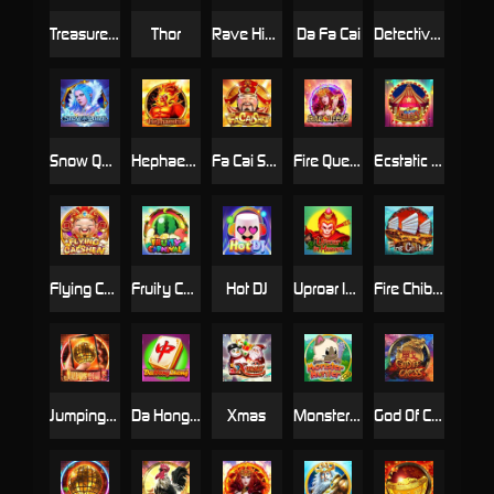
Treasure of Seti
Thor
Rave High
Da Fa Cai
Detective Dee
Snow Queen
Hephaestus
Fa Cai Shen
Fire Queen2
Ecstatic Circus
Flying Cai Shen
Fruity Carnival
Hot DJ
Uproar In Heaven
Fire Chibi 2
Jumping Mobile
Da Hong Zhong
Xmas
Monster Hunter
God Of Chess