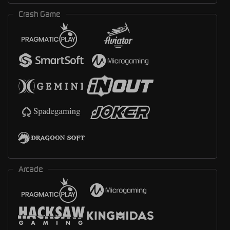
Crash Game
Arcade