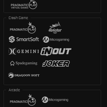
Crash Game
Arcade