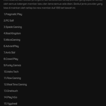
oleh semua kalangan member baru dan lama semua ada disini. Berikut jenis provider yang
bisa di mainkan oleh setiap bo new member duit188 bet bawah ini;
1.Pragmatic Play
2.PG Soft
3.Spade Gaming
4.Reel Kingdom
5.MicroGaming
6.AdvantPlay
7.Amb Slot
8.Crowd Play
9.Funky Games
10.Astro Tech
11.Flow Gaming
12.Real Time Gaming
13.Onetouch
14.Play'nGo
15.Yggdrasil