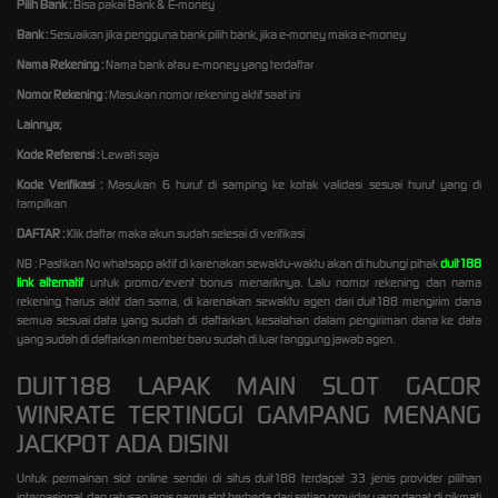
Pilih Bank :
Bisa pakai Bank & E-money
Bank :
Sesuaikan jika pengguna bank pilih bank, jika e-money maka e-money
Nama Rekening :
Nama bank atau e-money yang terdaftar
Nomor Rekening :
Masukan nomor rekening aktif saat ini
Lainnya;
Kode Referensi :
Lewati saja
Kode Verifikasi :
Masukan 6 huruf di samping ke kotak validasi sesuai huruf yang di
tampilkan
DAFTAR :
Klik daftar maka akun sudah selesai di verifikasi
NB : Pastikan No whatsapp aktif di karenakan sewaktu-waktu akan di hubungi pihak
duit188
link alternatif
untuk promo/event bonus menariknya. Lalu nomor rekening dan nama
rekening harus aktif dan sama, di karenakan sewaktu agen dari duit188 mengirim dana
semua sesuai data yang sudah di daftarkan, kesalahan dalam pengiriman dana ke data
yang sudah di daftarkan member baru sudah di luar tanggung jawab agen.
DUIT188 LAPAK MAIN SLOT GACOR
WINRATE TERTINGGI GAMPANG MENANG
JACKPOT ADA DISINI
Untuk permainan slot online sendiri di situs duit188 terdapat 33 jenis provider pilihan
internasional, dan ratusan jenis game slot berbeda dari setiap provider yang dapat di nikmati