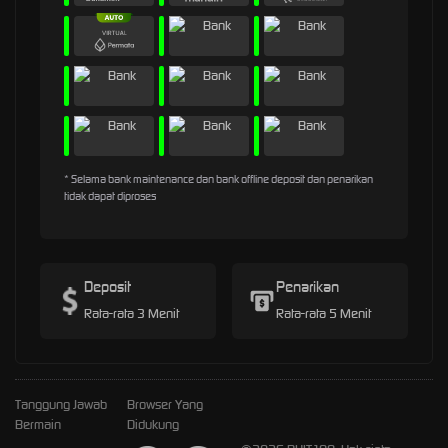
* Selama bank maintenance dan bank offline deposit dan penarikan
tidak dapat diproses
Deposit
Penarikan
Rata-rata 3 Menit
Rata-rata 5 Menit
Tanggung Jawab
Browser Yang
Bermain
Didukung