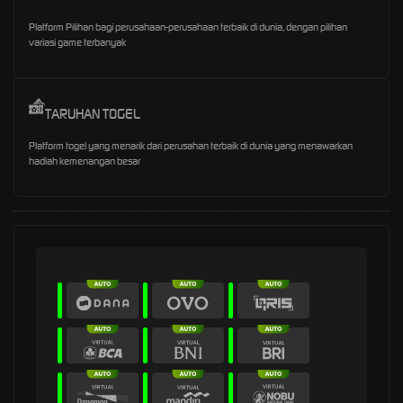
Platform Pilihan bagi perusahaan-perusahaan terbaik di dunia, dengan pilihan
variasi game terbanyak
TARUHAN TOGEL
Platform togel yang menarik dari perusahan terbaik di dunia yang menawarkan
hadiah kemenangan besar