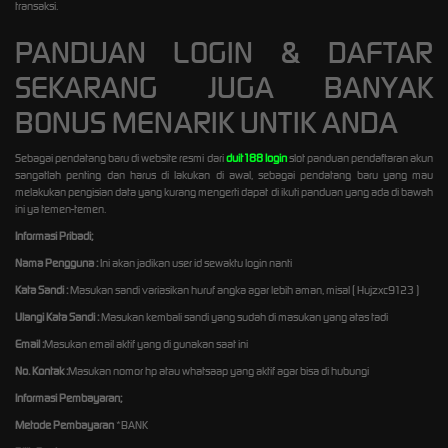
transaksi.
PANDUAN LOGIN & DAFTAR
SEKARANG JUGA BANYAK
BONUS MENARIK UNTIK ANDA
Sebagai pendatang baru di website resmi dari
duit188 login
slot panduan pendaftaran akun
sangatlah penting dan harus di lakukan di awal, sebagai pendatang baru yang mau
melakukan pengisian data yang kurang mengerti dapat di ikuti panduan yang ada di bawah
ini ya temen-temen.
Informasi Pribadi;
Nama Pengguna :
Ini akan jadikan user id sewaktu login nanti
Kata Sandi :
Masukan sandi variasikan huruf angka agar lebih aman, misal ( Hujzxc9123 )
Ulangi Kata Sandi :
Masukan kembali sandi yang sudah di masukan yang atas tadi
Email :
Masukan email aktif yang di gunakan saat ini
No. Kontak :
Masukan nomor hp atau whatsaap yang aktif agar bisa di hubungi
Informasi Pembayaran;
Metode Pembayaran
*BANK