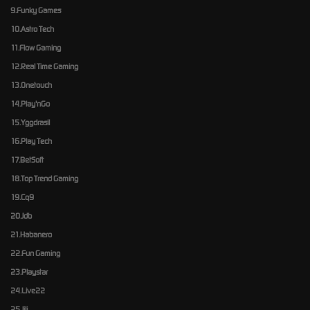
9.Funky Games
10.Astro Tech
11.Flow Gaming
12.Real Time Gaming
13.Onetouch
14.Play'nGo
15.Yggdrasil
16.Play Tech
17.BetSoft
18.Top Trend Gaming
19.Cq9
20.Jdb
21.Habanero
22.Fun Gaming
23.Playstar
24.Live22
25.Jili