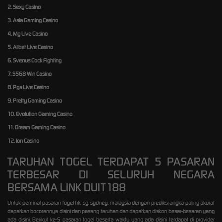
2. Sexy Casino
3. Asia Gaming Casino
4. Mg Live Casino
5. Allbet Live Casino
6. Svenus Cock Fighting
7. S568 Win Casino
8. Pgs Live Casino
9. Pretty Gaming Casino
10. Evolution Gaming Casino
11. Dream Gaming Casino
12. Ion Casino
TARUHAN TOGEL TERDAPAT 5 PASARAN
TERBESAR DI SELURUH NEGARA
BERSAMA LINK DUIT188
Untuk peminat pasaran togel hk, sg, sydney, malaysia dengan prediksi angka paling akurat
dapatkan bocorannya disini dan pasang taruhan dan dapatkan diskon besar-besaran yang
ada disini. Berikut ke-5 pasaran togel beserta waktu yang ada disini terdapat di provider