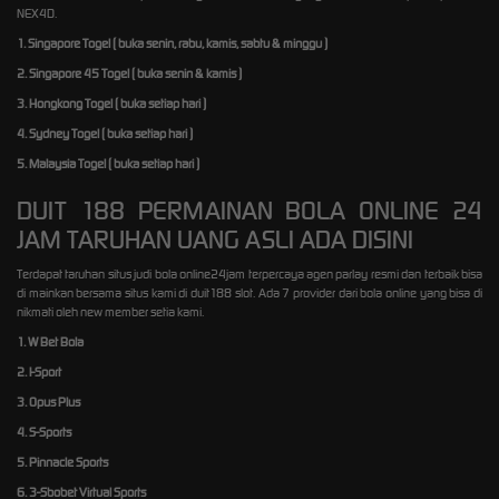
NEX4D.
1. Singapore Togel ( buka senin, rabu, kamis, sabtu & minggu )
2. Singapore 45 Togel ( buka senin & kamis )
3. Hongkong Togel ( buka setiap hari )
4. Sydney Togel ( buka setiap hari )
5. Malaysia Togel ( buka setiap hari )
DUIT 188 PERMAINAN BOLA ONLINE 24
JAM TARUHAN UANG ASLI ADA DISINI
Terdapat taruhan situs judi bola online24jam terpercaya agen parlay resmi dan terbaik bisa
di mainkan bersama situs kami di duit188 slot. Ada 7 provider dari bola online yang bisa di
nikmati oleh new member setia kami.
1. W Bet Bola
2. I-Sport
3. Opus Plus
4. S-Sports
5. Pinnacle Sports
6. 3-Sbobet Virtual Sports