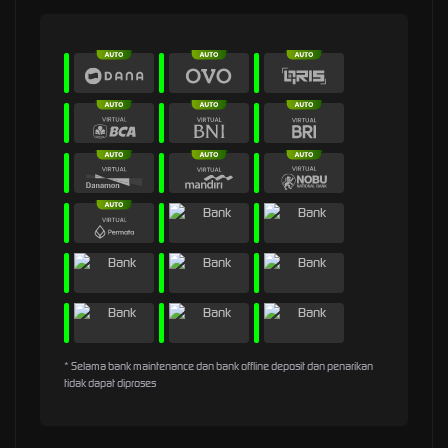
* Selama bank maintenance dan bank offline deposit dan penarikan
tidak dapat diproses