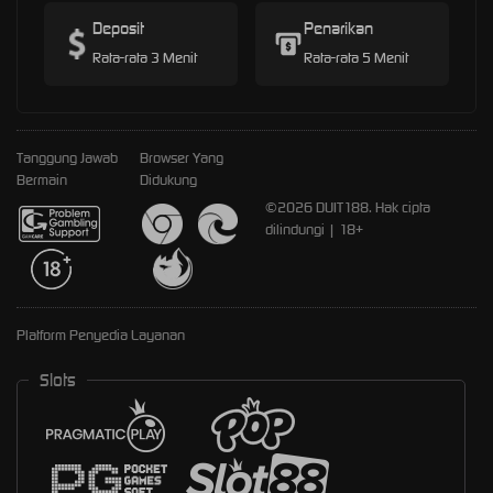
Deposit
Penarikan
Rata-rata 3 Menit
Rata-rata 5 Menit
Tanggung Jawab
Browser Yang
Bermain
Didukung
©2026 DUIT188. Hak cipta
dilindungi | 18+
Platform Penyedia Layanan
Slots