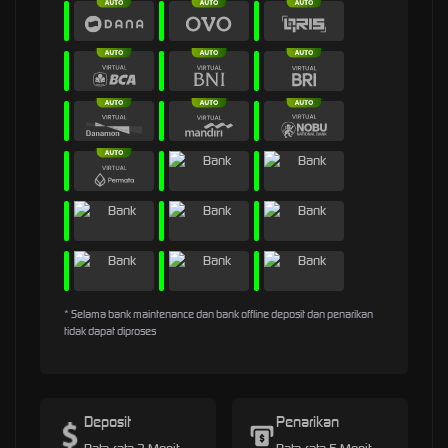
* Selama bank maintenance dan bank offline deposit dan penarikan
tidak dapat diproses
Deposit
Penarikan