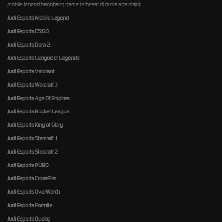
mobile legend bangbang game terbesar di dunia ada disini;
Judi Esports Mobile Legend
Judi Esports CS:GO
Judi Esports Dota 2
Judi Esports League of Legends
Judi Esports Valorant
Judi Esports Warcraft 3
Judi Esports Age Of Empires
Judi Esports Rocket League
Judi Esports King of Glory
Judi Esports Starcraft 1
Judi Esports Starcraft 2
Judi Esports PUBG
Judi Esports CrossFire
Judi Esports OverWatch
Judi Esports Fortnite
Judi Esports Quake