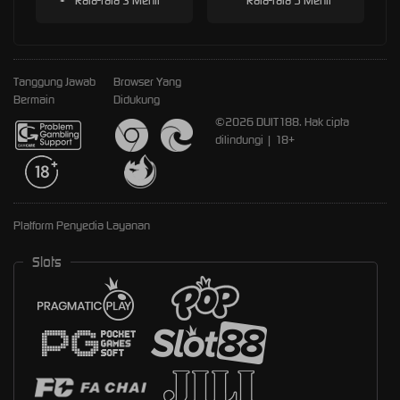
Rata-rata 3 Menit
Rata-rata 5 Menit
Tanggung Jawab
Browser Yang
Bermain
Didukung
©2026 DUIT188. Hak cipta
dilindungi | 18+
Platform Penyedia Layanan
Slots