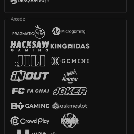
Arcade