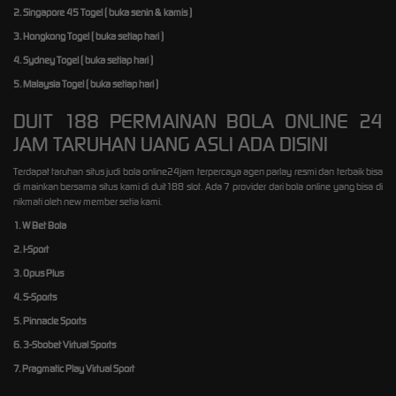
2. Singapore 45 Togel ( buka senin & kamis )
3. Hongkong Togel ( buka setiap hari )
4. Sydney Togel ( buka setiap hari )
5. Malaysia Togel ( buka setiap hari )
DUIT 188 PERMAINAN BOLA ONLINE 24
JAM TARUHAN UANG ASLI ADA DISINI
Terdapat taruhan situs judi bola online24jam terpercaya agen parlay resmi dan terbaik bisa
di mainkan bersama situs kami di duit188 slot. Ada 7 provider dari bola online yang bisa di
nikmati oleh new member setia kami.
1. W Bet Bola
2. I-Sport
3. Opus Plus
4. S-Sports
5. Pinnacle Sports
6. 3-Sbobet Virtual Sports
7. Pragmatic Play Virtual Sport