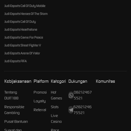
Judi Esports Call Of Duty Mobile
Judi Esports Heroes Of The Storm
Judi Esports Call Of Duty
Judi Esports Hearthstone
Judi Esports Game For Peace
Judi Esports Street Fighter V
Judi Esports Arena Of Valor
Judi Esports FIFA
Kebijaksanaan
Platform
Kategori
Dukungan
Komunitas
Tentang
Promosi
Hot
08212467
DUIT188
Games
5521
Loyalty
Responsible
Slots
62821246
Referral
Gambling
75521
Live
Pusat Bantuan
Casino
Syarat dan
Race