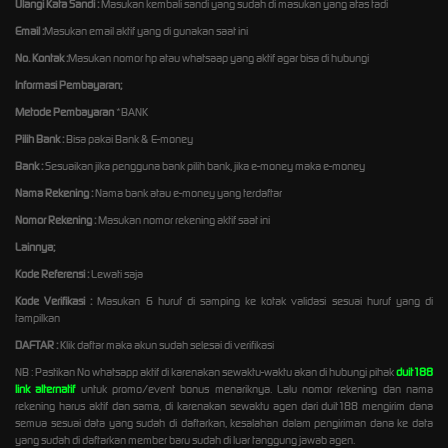
Ulangi Kata Sandi :
Masukan kembali sandi yang sudah di masukan yang atas tadi
Email :
Masukan email aktif yang di gunakan saat ini
No. Kontak :
Masukan nomor hp atau whatsaap yang aktif agar bisa di hubungi
Informasi Pembayaran;
Metode Pembayaran
*BANK
Pilih Bank :
Bisa pakai Bank & E-money
Bank :
Sesuaikan jika pengguna bank pilih bank, jika e-money maka e-money
Nama Rekening :
Nama bank atau e-money yang terdaftar
Nomor Rekening :
Masukan nomor rekening aktif saat ini
Lainnya;
Kode Referensi :
Lewati saja
Kode Verifikasi :
Masukan 6 huruf di samping ke kotak validasi sesuai huruf yang di
tampilkan
DAFTAR :
Klik daftar maka akun sudah selesai di verifikasi
NB : Pastikan No whatsapp aktif di karenakan sewaktu-waktu akan di hubungi pihak
duit188
link alternatif
untuk promo/event bonus menariknya. Lalu nomor rekening dan nama
rekening harus aktif dan sama, di karenakan sewaktu agen dari duit188 mengirim dana
semua sesuai data yang sudah di daftarkan, kesalahan dalam pengiriman dana ke data
yang sudah di daftarkan member baru sudah di luar tanggung jawab agen.