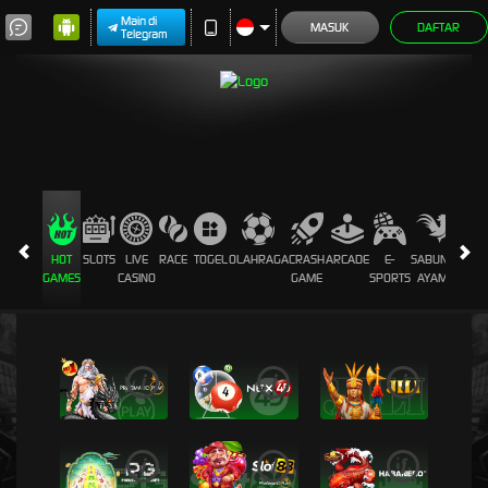
Main di
MASUK
DAFTAR
Telegram
HOT
SLOTS
LIVE
RACE
TOGEL
OLAHRAGA
CRASH
ARCADE
E-
SABUNG
PROM
GAMES
CASINO
GAME
SPORTS
AYAM
i
i
i
i
i
i