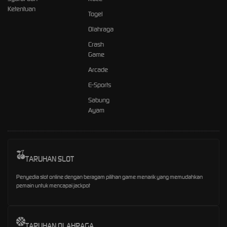
Ketentuan
Togel
Olahraga
Crash
Game
Arcade
E-Sports
Sabung
Ayam
TARUHAN SLOT
Penyedia slot online dengan beragam pilihan game menarik yang memudahkan
pemain untuk mencapai jackpot
TARUHAN OLAHRAGA