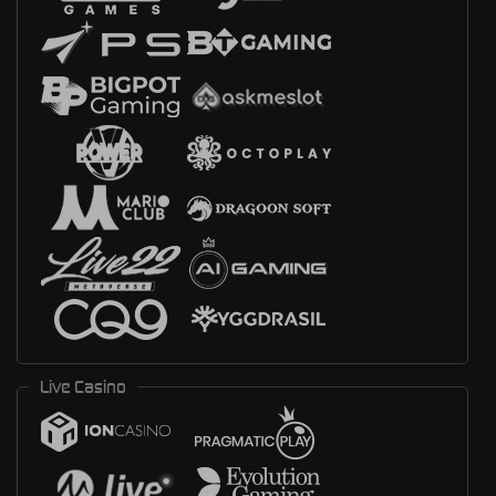
Live Casino