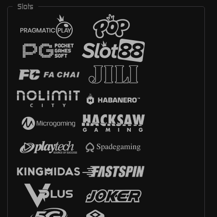
Slots