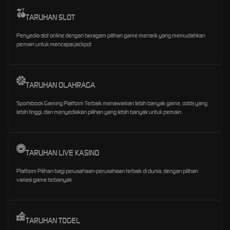
TARUHAN SLOT
Penyedia slot online dengan beragam pilihan game menarik yang memudahkan
pemain untuk mencapai jackpot
TARUHAN OLAHRAGA
Sportsbook Gaming Platform Terbaik menawarkan lebih banyak game, odds yang
lebih tinggi, dan menyediakan pilihan yang lebih banyak untuk pemain.
TARUHAN LIVE KASINO
Platform Pilihan bagi perusahaan-perusahaan terbaik di dunia, dengan pilihan
variasi game terbanyak
TARUHAN TOGEL