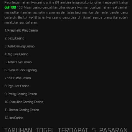
Pecinta permainan live casino online 24 jam bisa langsung kunjungi kami sebagai link situs
duit 188
188. Mesin casino yang di tampilkan secara live membuat permainan real dan fair
menjadikan taruhan semakin memanas dan jelas bagi member dan antar bandar yang
bertaruh. Berikut ke-12 jenis live casino yang bisa di nikmati semua orang jika sudah
melakukan pendaftaran;
1. Pragmatic Play Casino
2. Sexy Casino
3. Asia Gaming Casino
4. Mg Live Casino
5. Allbet Live Casino
6. Svenus Cock Fighting
7. S568 Win Casino
8. Pgs Live Casino
9. Pretty Gaming Casino
10. Evolution Gaming Casino
11. Dream Gaming Casino
12. Ion Casino
TARUHAN TOGEL TERDAPAT 5 PASARAN