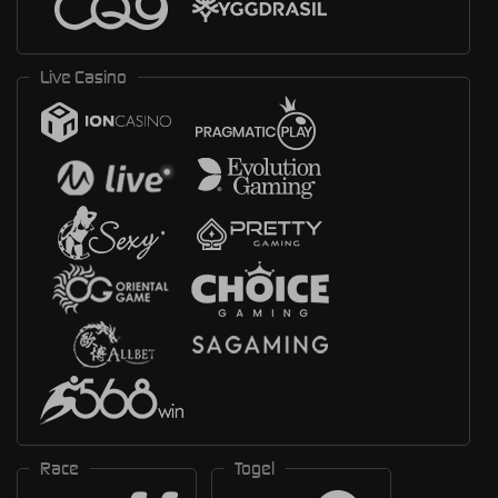
Live Casino
Race
Togel