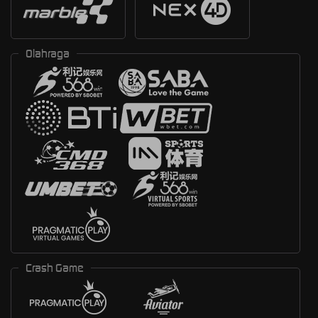
Olahraga
Crash Game