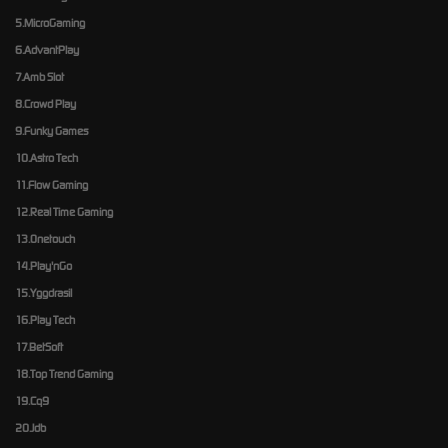
5.MicroGaming
6.AdvantPlay
7.Amb Slot
8.Crowd Play
9.Funky Games
10.Astro Tech
11.Flow Gaming
12.Real Time Gaming
13.Onetouch
14.Play'nGo
15.Yggdrasil
16.Play Tech
17.BetSoft
18.Top Trend Gaming
19.Cq9
20.Jdb