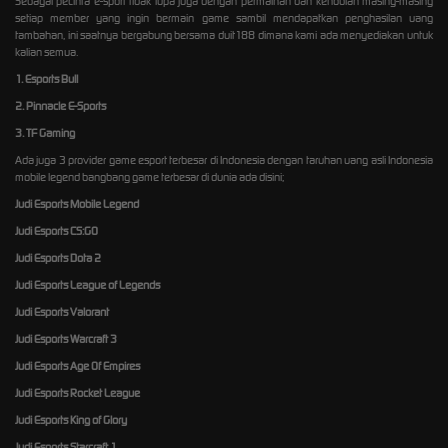
Sebagai pecinta e-sport tidak lupa juga dengan permainan dan kehobian masing-masing
setiap member yang ingin bermain game sambil mendapatkan penghasilan uang
tambahan, ini saatnya bergabung bersama duit188 dimana kami ada menyediakan untuk
kalian semua.
1. Esports Bull
2. Pinnacle E-Sports
3. TF Gaming
Ada juga 3 provider game esport terbesar di Indonesia dengan taruhan uang asli Indonesia
mobile legend bangbang game terbesar di dunia ada disini;
Judi Esports Mobile Legend
Judi Esports CS:GO
Judi Esports Dota 2
Judi Esports League of Legends
Judi Esports Valorant
Judi Esports Warcraft 3
Judi Esports Age Of Empires
Judi Esports Rocket League
Judi Esports King of Glory
Judi Esports Starcraft 1