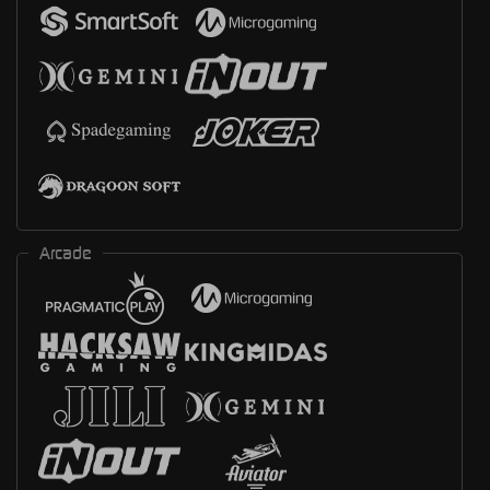
Arcade