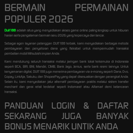
BERMAIN PERMAINAN
POPULER 2026
Duit188
adalah situs yang menyediakan akses game online paling lengkap untuk hiburan
harian serta pengalaman bermain seru 2026 yang terpercaya dan lancar.
Sebagai agen layanan pelanggan DUIT188 terbaik, kami menyediakan berbagai metode
pembayaran dan penyetoran dana yang fleksibel untuk mempermudah transaksi
pembelian mobil Mitsubishi impian Anda.
Kami mendukung seluruh transaksi melalui jaringan bank lokal terkemuka di Indonesia
seperti BCA, BRI, BNI, Mandiri, CIMB, Bank Jago, Jenius, serta bank resmi lainnya. Untuk
kenyamanan digital, DUIT188 juga menerima pembayaran via e-money seperti Dana, Ovo,
Gopay, LinkAja, Sakuku, dan ShopeePay yang dapat disesuaikan dengan perangkat Anda.
Selain itu, kami menyediakan jalur alternatif pembayaran praktis melalui sistem transfer
merchant dan gerai retail terdekat seperti Indomaret atau Alfamart demi kelancaran
transaksi.
PANDUAN LOGIN & DAFTAR
SEKARANG JUGA BANYAK
BONUS MENARIK UNTIK ANDA